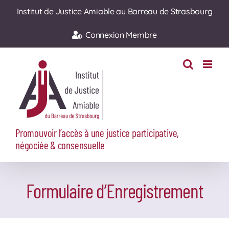
Passer
Institut de Justice Amiable au Barreau de Strasbourg
au
Connexion Membre
contenu
Promouvoir l’accès à une justice participative,
négociée & consensuelle
Formulaire d’Enregistrement