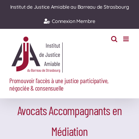
Passer
Institut de Justice Amiable au Barreau de Strasbourg
au
Connexion Membre
contenu
Promouvoir l’accès à une justice participative,
négociée & consensuelle
Avocats Accompagnants en
Médiation